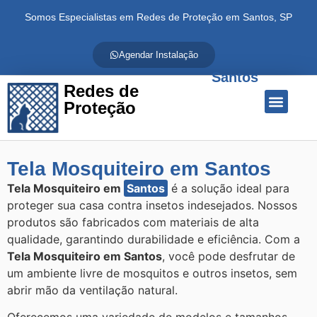
Somos Especialistas em Redes de Proteção em Santos, SP
Agendar Instalação
Santos
Redes de
Proteção
Quem Somos
Redes de Proteção
Fale Conosco
Tela Mosquiteiro em Santos
Tela Mosquiteiro em
Santos
é a solução ideal para
proteger sua casa contra insetos indesejados. Nossos
produtos são fabricados com materiais de alta
qualidade, garantindo durabilidade e eficiência. Com a
Tela Mosquiteiro em Santos
, você pode desfrutar de
um ambiente livre de mosquitos e outros insetos, sem
abrir mão da ventilação natural.