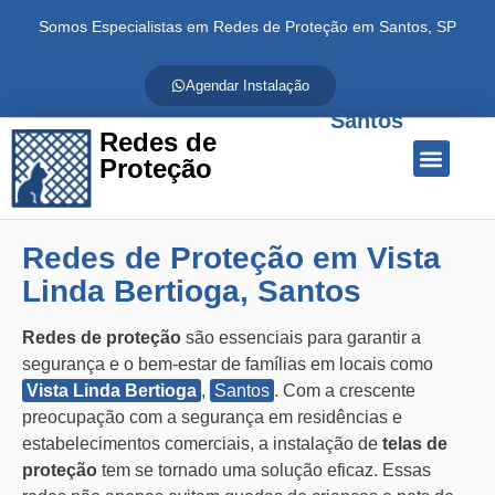
Somos Especialistas em Redes de Proteção em Santos, SP
Agendar Instalação
Santos
Redes de
Proteção
Quem Somos
Redes de Proteção
Fale Conosco
Redes de Proteção em Vista
Linda Bertioga, Santos
Redes de proteção
são essenciais para garantir a
segurança e o bem-estar de famílias em locais como
Vista Linda Bertioga
,
Santos
. Com a crescente
preocupação com a segurança em residências e
estabelecimentos comerciais, a instalação de
telas de
proteção
tem se tornado uma solução eficaz. Essas