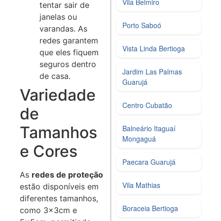
Vila Belmiro
tentar sair de
janelas ou
Porto Saboó
varandas. As
redes garantem
Vista Linda Bertioga
que eles fiquem
seguros dentro
Jardim Las Palmas
de casa.
Guarujá
Variedade
Centro Cubatão
de
Tamanhos
Balneário Itaguaí
Mongaguá
e Cores
Paecara Guarujá
As
redes de proteção
Vila Mathias
estão disponíveis em
diferentes tamanhos,
Boraceia Bertioga
como 3x3cm e