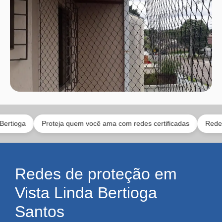
Proteja quem você ama com redes certificadas
Redes para p
Redes de proteção em
Vista Linda Bertioga
Santos