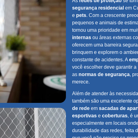
As
redes de proteção
se torn
segurança residencial
em Cu
e
pets
. Com a crescente preo
pequenos e animais de estima
tornou uma prioridade em mui
internas
ou áreas externas 
oferecem uma barreira segura,
brinquem e explorem o ambie
constante de acidentes. A
emp
você escolher deve garantir 
as
normas de segurança
, p
merece.
Além de atender às necessida
também são uma excelente op
de rede
em
sacadas de apa
esportivas
e
coberturas
, é 
especialmente em locais ond
durabilidade das redes, feita 
que você não precise se preo