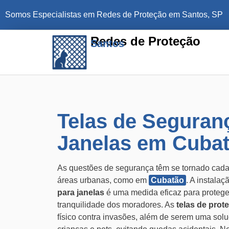
Somos Especialistas em Redes de Proteção em Santos, SP
Redes de Proteção
Santos
Telas de Seguran
Janelas em Cuba
As questões de segurança têm se tornado cada
áreas urbanas, como em
Cubatão
. A instala
para janelas
é uma medida eficaz para proteger
tranquilidade dos moradores. As
telas de prot
físico contra invasões, além de serem uma solu