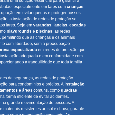
aram uma solução essencial para garantir a
batão, especialmente em lares com
crianças
cupação em evitar quedas e proteger nossos
ção, a instalação de redes de proteção se
tos lares. Seja em
varandas
,
janelas
,
escadas
como
playgrounds
e
piscinas
, as redes
 permitindo que as crianças e os animais
nte com liberdade, sem a preocupação
resa especializada
em redes de proteção que
a instalação adequada e em conformidade com
roporcionando a tranquilidade que toda família
des de segurança, as redes de proteção
ção para condomínios e prédios. A
instalação
rtamentos
e áreas comuns, como
quadras
uma forma eficiente de evitar acidentes,
e há grande movimentação de pessoas. A
de materiais resistentes ao sol e chuva, garante
cupar com a manutenção constante. As