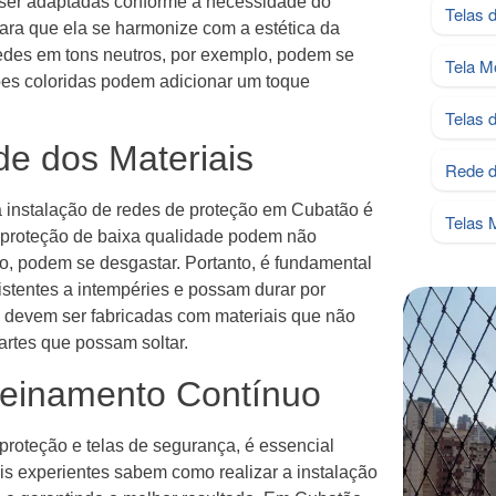
ser adaptadas conforme a necessidade do
Telas 
para que ela se harmonize com a estética da
edes em tons neutros, por exemplo, podem se
Tela M
ões coloridas podem adicionar um toque
Telas 
de dos Materiais
Rede d
 instalação de redes de proteção em Cubatão é
Telas 
e proteção de baixa qualidade podem não
o, podem se desgastar. Portanto, é fundamental
istentes a intempéries e possam durar por
a devem ser fabricadas com materiais que não
artes que possam soltar.
reinamento Contínuo
 proteção e telas de segurança, é essencial
is experientes sabem como realizar a instalação