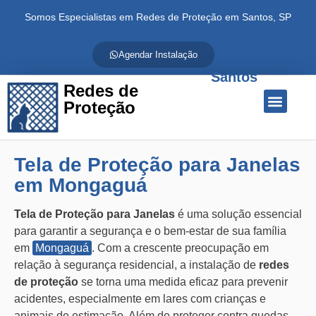
Somos Especialistas em Redes de Proteção em Santos, SP
Agendar Instalação
Santos
Redes de
Proteção
Quem Somos
Redes de Proteção
Fale Conosco
Tela de Proteção para Janelas
em Mongaguá
Tela de Proteção para Janelas
é uma solução essencial
para garantir a segurança e o bem-estar de sua família
em
Mongaguá
. Com a crescente preocupação em
relação à segurança residencial, a instalação de
redes
de proteção
se torna uma medida eficaz para prevenir
acidentes, especialmente em lares com crianças e
animais de estimação. Além de proteger contra quedas,