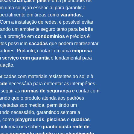
nossas
crianças
e
pets
é uma prioridade. As
m uma solução essencial para garantir a
specialmente em áreas como
varandas
,
 Com a instalação de redes, é possível evitar
nando um ambiente seguro tanto para
bebês
o, a proteção em
condomínios
e prédios é
entos possuem
sacadas
que podem representar
adores. Portanto, contar com uma
empresa
m
serviço com garantia
é fundamental para
alação.
ricadas com materiais resistentes ao sol e à
dade
necessária para enfrentar as intempéries.
 seguir as
normas de segurança
e contar com
rando que o produto atenda aos padrões
rojetadas sob medida, permitindo um
ndo necessário, garantindo sempre a
s, como
playgrounds
,
piscinas
e
quadras
 informações sobre
quanto custa rede de
erece
orçamento gratuito
e um
atendimento