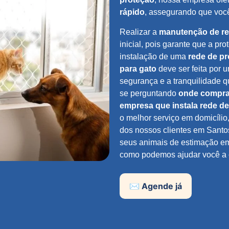
rápido
, assegurando que voc
Realizar a
manutenção de r
inicial, pois garante que a pr
instalação de uma
rede de p
para gato
deve ser feita por 
segurança e a tranquilidade q
se perguntando
onde comprar
empresa que instala rede d
o melhor serviço em domicílio
dos nossos clientes em Santo
seus animais de estimação em
como podemos ajudar você a c
✉️ Agende já