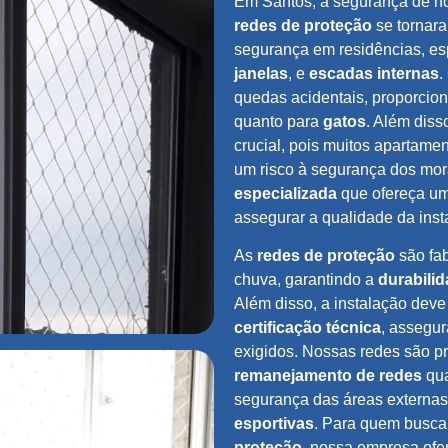
Em Santos, a segurança de 
redes de proteção
se tornara
segurança em residências, e
janelas
, e
escadas internas
.
quedas acidentais, proporcio
quanto para
gatos
. Além diss
crucial, pois muitos apartam
um risco à segurança dos mor
especializada
que ofereça u
assegurar a qualidade da inst
As
redes de proteção
são fab
chuva, garantindo a
durabili
Além disso, a instalação deve
certificação técnica
, assegu
exigidos. Nossas redes são p
remanejamento de redes
qua
segurança das áreas externa
esportivas
. Para quem busca
proteção
, nossa empresa of