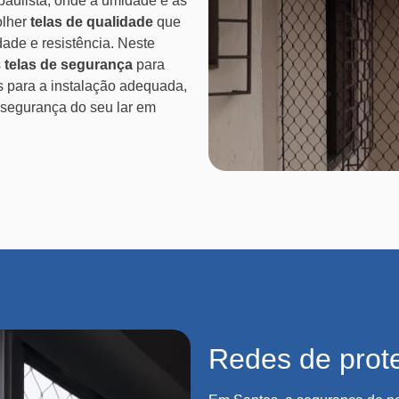
 paulista, onde a umidade e as
olher
telas de qualidade
que
ade e resistência. Neste
s
telas de segurança
para
s para a instalação adequada,
 segurança do seu lar em
Redes de prot