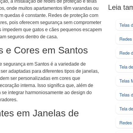
ção, a instalação de redes de proteção e telas
Leia t
os, onde muitos apartamentos têm varandas ou
com quedas é constante. Redes de proteção com
res, pois oferecem segurança sem comprometer
Telas 
des impedem que gatos e cães pequenos escapem
am seguros dentro de casa.
Redes 
s e Cores em Santos
Rede d
 de segurança em Santos é a variedade de
Tela d
er adaptadas para diferentes tipos de janelas,
dem ser personalizadas em cores que
Telas 
oração interna. Isso significa que, além de
 se integrar harmoniosamente ao design do
Telas 
radores.
Tela d
ntes em Janelas de
Redes 